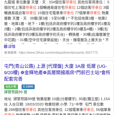
九龍城 車位數量 天璽．天 : 334個住客
停車位
其他住客用車位： 5
個住宅上落貨
停車位
1個暢通易達住宅
停車位
12個訪客
停車位
3個
暢通易達訪客
停車位
15個住宅電單車
停車位
77個單車
停車位
物業
層數 天璽．天 : 38層(第3座：5至50樓 ) * 不包括地庫3層、地庫2
層、地庫1層、地下、1樓(包括非政府樓宇的1樓及政府樓宇的1樓及
2樓)、2樓(包括非政府樓宇的2樓及政府樓宇的3樓及4樓)、3樓(包
括非政府樓宇的3樓及政府樓宇的天台)、轉換層、30樓(庇護層兼空
中花園)、31樓(空中住宅康樂設施)、天台、機電層及上層天台 * 不
設4樓、13樓、14樓、24樓、29樓、34樓及44樓 33層(第5, 6座：5
詳情
至42樓) * 不包括地庫3層、地庫2層、地庫1層、地下、1樓(包括非
香港屋網 - https://www.28hse.com/rent/apartment/property-3937775
政府樓宇的1樓及政府樓宇的1樓及2樓)、2樓(包括非政府樓宇的2樓
及政府樓宇的3樓及4樓)、3樓(包括非政府樓宇的3樓及政府樓宇的
屯門(青山公路) 上源 [代理盤] 大廈 3A座 低層 (UG-
天台)、轉換層、31樓(庇護層兼空中花園)、天台、升降機機房層及
上層天台 * 不設4樓、13樓、14樓、24樓及34樓
9/20樓) ❁金輝地產❁高層開揚兩房*門前巴士站*會所
配套完善
423.0
呎
$
13000
掃管笏路99 號
地址: 掃管笏路99號 物業座數:10座(分層樓宇), 30座(獨立屋) 1,154
伙 入伙日期: 18/03/2020 物業校網:小學: 71/ 中學: 屯門 車位數
量:288個住客
停車位
其他住客用車位 :12個電單車
停車位
, 56個單車