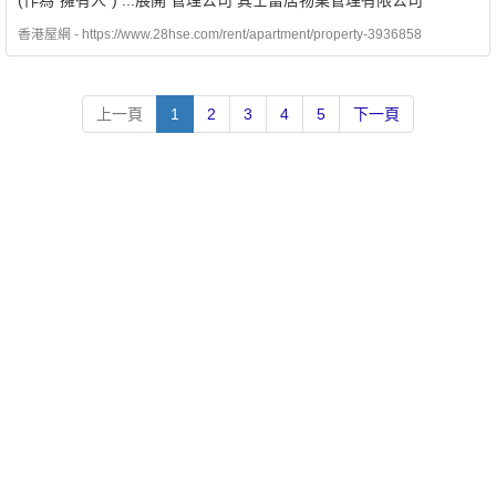
(作為”擁有人”) ...展開 管理公司 其士富居物業管理有限公司
香港屋網 - https://www.28hse.com/rent/apartment/property-3936858
上一頁
1
2
3
4
5
下一頁