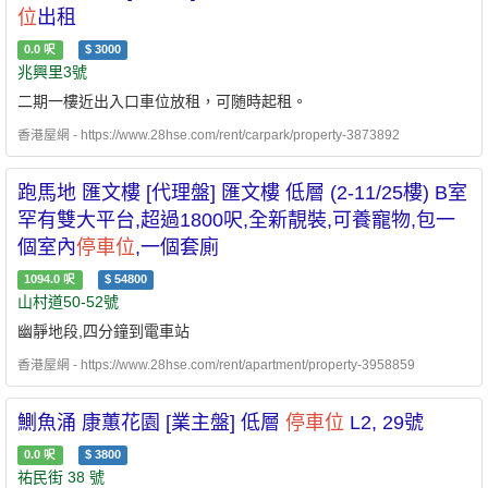
位
出租
0.0
呎
$
3000
兆興里3號
二期一樓近出入口車位放租，可随時起租。
香港屋網 - https://www.28hse.com/rent/carpark/property-3873892
跑馬地 匯文樓 [代理盤] 匯文樓 低層 (2-11/25樓) B室
罕有雙大平台,超過1800呎,全新靚裝,可養寵物,包一
個室內
停車位
,一個套廁
1094.0
呎
$
54800
山村道50-52號
幽靜地段,四分鐘到電車站
香港屋網 - https://www.28hse.com/rent/apartment/property-3958859
鰂魚涌 康蕙花園 [業主盤] 低層
停車位
L2, 29號
0.0
呎
$
3800
祐民街 38 號