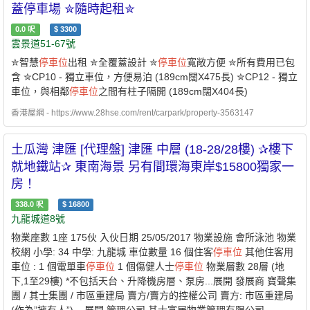
蓋停車場 ✮隨時起租✮
0.0
呎
$
3300
雲景道51-67號
✮智慧
停車位
出租 ✮全覆蓋設計 ✮
停車位
寬敞方便 ✮所有費用已包
含 ✮CP10 - 獨立車位，方便易泊 (189cm闊X475長) ✮CP12 - 獨立
車位，與相鄰
停車位
之間有柱子隔開 (189cm闊X404長)
香港屋網 - https://www.28hse.com/rent/carpark/property-3563147
土瓜灣 津匯 [代理盤] 津匯 中層 (18-28/28樓) ✰樓下
就地鐵站✰ 東南海景 另有間環海東岸$15800獨家一
房！
338.0
呎
$
16800
九龍城道8號
物業座數 1座 175伙 入伙日期 25/05/2017 物業設施 會所泳池 物業
校網 小學: 34 中學: 九龍城 車位數量 16 個住客
停車位
其他住客用
車位 : 1 個電單車
停車位
1 個傷健人士
停車位
物業層數 28層 (地
下,1至29樓) *不包括天台、升降機房層、泵房...展開 發展商 寶聲集
團 / 其士集團 / 市區重建局 賣方/賣方的控權公司 賣方: 市區重建局