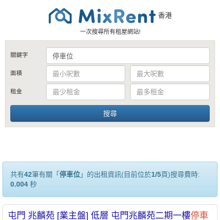
香港
一次搜尋所有租屋網站!
關鍵字
面積
租金
共有
42
筆有關「
停車位
」的出租資訊(目前位於
1/5
頁)搜尋費時:
0.004
秒
屯門 兆麟苑 [業主盤] 低層 屯門兆麟苑二期一樓
停車