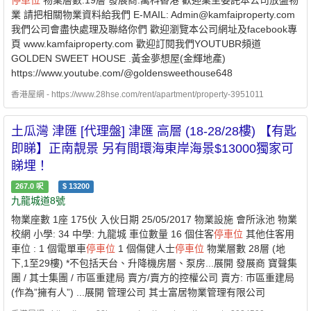
停車位
物業層數:19層 發展商:萬科香港 歡迎業主委託本公司放盤物
業 請把相關物業資料給我們 E-MAIL: Admin@kamfaiproperty.com
我們公司會盡快處理及聯絡你們 歡迎瀏覽本公司網址及facebook專
頁 www.kamfaiproperty.com 歡迎訂閱我們YOUTUBR頻道
GOLDEN SWEET HOUSE .黃金夢想屋(金輝地產)
https://www.youtube.com/@goldensweethouse648
香港屋網 - https://www.28hse.com/rent/apartment/property-3951011
土瓜灣 津匯 [代理盤] 津匯 高層 (18-28/28樓) 【有匙
即睇】正南靚景 另有間環海東岸海景$13000獨家可
睇埋！
267.0
呎
$
13200
九龍城道8號
物業座數 1座 175伙 入伙日期 25/05/2017 物業設施 會所泳池 物業
校網 小學: 34 中學: 九龍城 車位數量 16 個住客
停車位
其他住客用
車位 : 1 個電單車
停車位
1 個傷健人士
停車位
物業層數 28層 (地
下,1至29樓) *不包括天台、升降機房層、泵房...展開 發展商 寶聲集
團 / 其士集團 / 市區重建局 賣方/賣方的控權公司 賣方: 市區重建局
(作為”擁有人”) ...展開 管理公司 其士富居物業管理有限公司