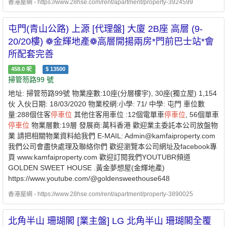
香港屋網 - https://www.28hse.com/rent/apartment/property-3924599
屯門(青山公路) 上源 [代理盤] 大廈 2B座 高層 (9-
20/20樓) ❁金輝地產❁高層開揚兩房*門前巴士站*會
所配套完善
458.0
呎
$
13500
掃管笏路99 號
地址: 掃管笏路99號 物業座數:10座(分層樓宇), 30座(獨立屋) 1,154
伙 入伙日期: 18/03/2020 物業校網:小學: 71/ 中學: 屯門 車位數
量:288個住客
停車位
其他住客用車位 :12個電單車
停車位
, 56個單車
停車位
物業層數:19層 發展商:萬科香港 歡迎業主委託本公司放盤物
業 請把相關物業資料給我們 E-MAIL: Admin@kamfaiproperty.com
我們公司會盡快處理及聯絡你們 歡迎瀏覽本公司網址及facebook專
頁 www.kamfaiproperty.com 歡迎訂閱我們YOUTUBR頻道
GOLDEN SWEET HOUSE .黃金夢想屋(金輝地產)
https://www.youtube.com/@goldensweethouse648
香港屋網 - https://www.28hse.com/rent/apartment/property-3890025
北角半山 珊瑚閣 [業主盤] LG 北角半山 珊瑚閣全覆