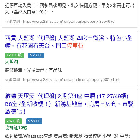
近停車場入閘口，落斜路後即見，出入快捷方便，車身2米高也可出
入（雖然入口寫1.9米）。
香港屋網 - https://www.28hse.com/rent/carpark/property-3954676
西貢 大藍湖 [代理盤] 大藍湖 四房三衛浴、特色小全
幢、有花園有天台、門口
停車位
1200.0
呎
$
23000
大藍湖
裝修優雅、光猛清靜、有品味
香港屋網 - https://www.28hse.com/rent/apartment/property-3817154
啟德 天璽天 [代理盤] 2期 第1座 中層 (17-27/49樓)
B8室 {全新收樓！｝新鴻基地皇，高層三房套、直駁
啟德站！
787.0
呎
$
58000
協調道10號
歡迎致電/Whatsapp查詢 發展商: 新鴻基 物業校網 小學: 34 中學: