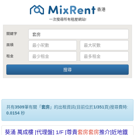
香港
一次搜尋所有租屋網站!
關鍵字
面積
租金
共有
3509
筆有關「
套房
」的出租資訊(目前位於
1/351
頁)搜尋費時:
0.0154
秒
葵涌 萬成樓 [代理盤] 1/F [尊貴
套房
套房
推介]近地鐡