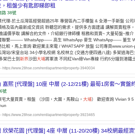
位，租盤少有匙即睇即租
路 38號
代理-於土瓜灣區經營超過25年 專營區內二手樓盤 & 全港一手新盤 公司專頁www.u
價格及區內最新成交資訊 ︎聆聽您的需求，提供多方面建議 ︎講解買賣程序，
大擔議價爭取 ︎講解合約文件，介紹銀行律師樓 租務和買賣~ 大量荀盤~推介 隨時W
繫️——— WhatsApp—— 高生 WhatsApp 麥生 WhatsApp—— 董生
較，馬上查詢 歡迎業主來電 / WHATSAPP 放盤 公司專頁www.union-pro
灣站/宋皇台站 ️34小學名校網 名校林立 (交通方便四通八達) ️多架過海巴
️多架巴士到
新界
沙田
大埔
將軍澳 ️不同紅Van綠Van專線 ️行約5分鐘到港
ttps://www.28hse.com/rent/apartment/property-3940034
 嘉熙 [代理盤] 10座 中層 (2-12/21樓) 最筍1房套～實盤
6號
豪宅大量買賣，租盤 （沙田，大圍，馬鞍山，
大埔
） 歡迎查詢 Vivian 9 5 0 
hun
ttps://www.28hse.com/rent/apartment/property-3923465
 欣榮花園 [代理盤] 4座 中層 (11-20/20樓) 34校