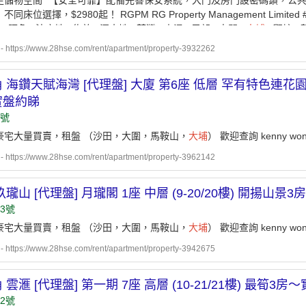
足儲物空間 *【安全可靠】配備完善保安系統，大門及房門設密碼鎖，公共區
同床位選擇，$2980起！ RGPM RG Property Management Limi
 #旺角 #油麻地 #佐敦 #深水埗 #荃灣 #東涌 #元朗 #屯門 #
大埔
#觀塘 #
ttps://www.28hse.com/rent/apartment/property-3932262
 海鑽天賦海灣 [代理盤] 大廈 第6座 低層 罕有特色連花
實盤約睇
9號
豪宅大量買賣，租盤 （沙田，大圍，馬鞍山，
大埔
） 歡迎查詢 kenny wong 9
ttps://www.28hse.com/rent/apartment/property-3962142
玖瓏山 [代理盤] 月瓏閣 1座 中層 (9-20/20樓) 開揚山
3號
豪宅大量買賣，租盤 （沙田，大圍，馬鞍山，
大埔
） 歡迎查詢 kenny wong 9
ttps://www.28hse.com/rent/apartment/property-3942675
 雲滙 [代理盤] 第一期 7座 高層 (10-21/21樓) 最筍3
2號