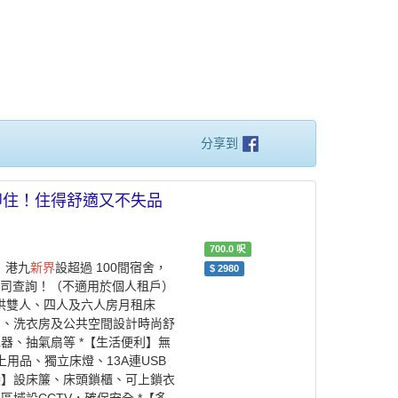
分享到
！拎包即住！住得舒適又不失品
700.0
呎
】港九
新界
設超過 100間宿舍，
$
2980
公司查詢！（不適用於個人租戶）
提供雙人、四人及六人房月租床
房、洗衣房及公共空間設計時尚舒
器、抽氣扇等 *【生活便利】無
上用品、獨立床燈、13A連USB
隱】設床簾、床頭鎖櫃、可上鎖衣