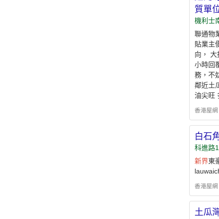
質單
機利士南
聯通物業
貼業主
向， ︎
小時回覆聯
務，不妨比
鄰近土瓜
油尖旺 
香港屋網 - h
白石角
科進路1
新界
東
lauwaic
香港屋網 - h
土瓜灣