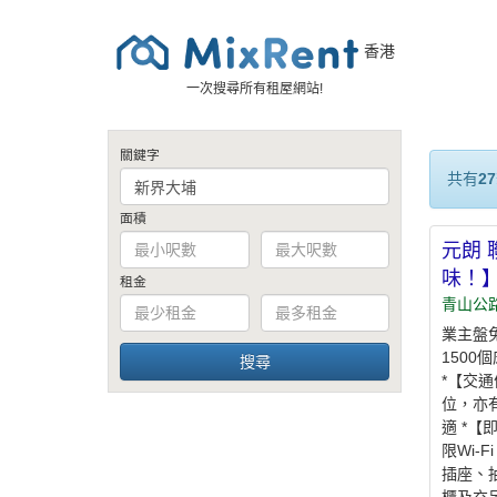
香港
一次搜尋所有租屋網站!
關鍵字
共有
27
面積
元朗 
味！
租金
青山公路
業主盤免
150
*【交
位，亦
適 *
限Wi-
插座、