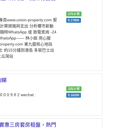
270.0
呎
nion-property.com 緊
$
17800
計算按揭與支出 ︎分析樓市新動
hatsApp 或 致電查詢 -️24
 WhatsApp—— 林小姐 用心服
perty.com ️東九龍核心地段 ️
士 約15分鐘到港島 ️多架巴士出
鐵土瓜灣站
約睇
325.0
呎
0 0 9 8 2 wechat :
$
16200
網最經濟實惠三房套房租盤，熱門