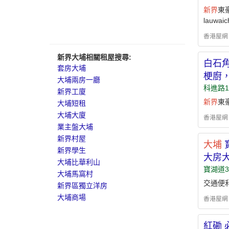
新界
東
lauwaic
香港屋網 - h
新界大埔相關租屋搜尋:
白石角
套房大埔
梗廚
大埔兩房一廳
科進路1
新界工廈
新界
東
大埔短租
大埔大廈
香港屋網 - h
業主盤大埔
新界村屋
大埔
寶
新界學生
大房
大埔比華利山
寶湖道
大埔馬窩村
交通便
新界區獨立洋房
大埔商場
香港屋網 - h
紅磡 