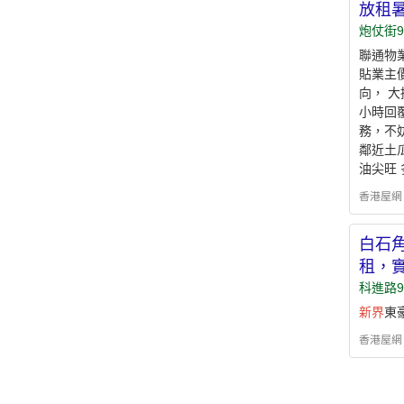
放租
炮仗街9
聯通物業
貼業主
向， ︎
小時回覆聯
務，不妨比
鄰近土瓜
油尖旺 
香港屋網 - h
白石角
租，
科進路
新界
東
香港屋網 - h