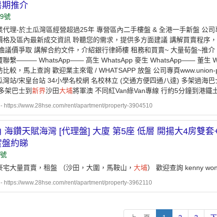
暑期推介
9號
代理-於土瓜灣區經營超過25年 專營區內二手樓盤 & 全港一手新盤 公司專頁www.u
價格及區內最新成交資訊 ︎聆聽您的需求，提供多方面建議 ︎講解買賣程序，
大擔議價爭取 ︎講解合約文件，介紹銀行律師樓 租務和買賣~ 大量荀盤~推介 隨時W
繫️——— WhatsApp—— 高生 WhatsApp 麥生 WhatsApp—— 董生
較，馬上查詢 歡迎業主來電 / WHATSAPP 放盤 公司專頁www.union-pro
灣站/宋皇台站 ️34小學名校網 名校林立 (交通方便四通八達) ️多架過海巴
️多架巴士到
新界
沙田
大埔
將軍澳 ️不同紅Van綠Van專線 ️行約5分鐘到港
ttps://www.28hse.com/rent/apartment/property-3904510
 海鑽天賦海灣 [代理盤] 大廈 第5座 低層 開揚大4房
實盤約睇
9號
豪宅大量買賣，租盤 （沙田，大圍，馬鞍山，
大埔
） 歡迎查詢 kenny wong 9
ttps://www.28hse.com/rent/apartment/property-3962110