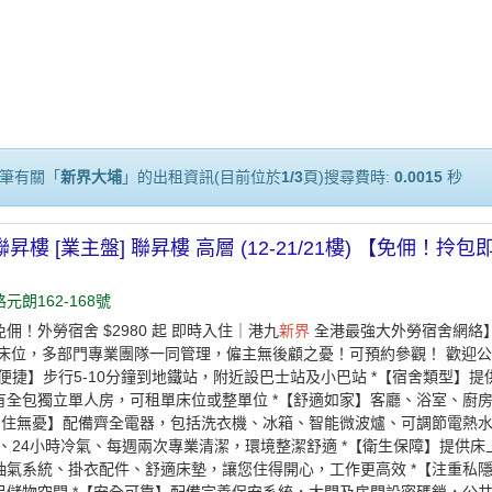
筆有關「
新界大埔
」的出租資訊(目前位於
1/3
頁)搜尋費時:
0.0015
秒
聯昇樓 [業主盤] 聯昇樓 高層 (12-21/21樓) 【免佣
】
元朗162-168號
佣！外勞宿舍 $2980 起 即時入住｜港九
新界
全港最強大外勞宿舍網絡
0個床位，多部門專業團隊一同管理，僱主無後顧之憂！可預約參觀！ 歡迎
通便捷】步行5-10分鐘到地鐵站，附近設巴士站及小巴站 *【宿舍類型】
有全包獨立單人房，可租單床位或整單位 *【舒適如家】客廳、浴室、廚
【即住無憂】配備齊全電器，包括洗衣機、冰箱、智能微波爐、可調節電熱水
Fi、24小時冷氣、每週兩次專業清潔，環境整潔舒適 *【衛生保障】提供床
抽氣系統、掛衣配件、舒適床墊，讓您住得開心，工作更高效 *【注重私