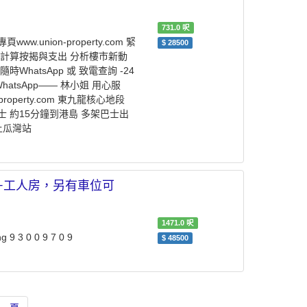
731.0
呎
nion-property.com 緊
$
28500
計算按揭與支出 ︎分析樓市新動
hatsApp 或 致電查詢 -️24
 WhatsApp—— 林小姐 用心服
perty.com ️東九龍核心地段 ️
士 約15分鐘到港島 ️多架巴士出
鐵土瓜灣站
雙套+工人房，另有車位可
1471.0
呎
 3 0 0 9 7 0 9
$
48500