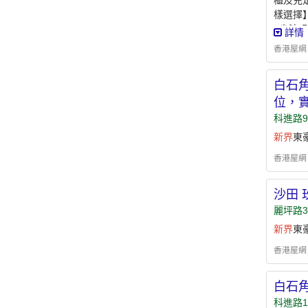
櫃及充
樣選擇】不
#尖沙咀
詳情
香港屋網 - h
白石角
位，
科進路
新界
東
香港屋網 - h
沙田 
麗坪路3
新界
東
香港屋網 - h
白石角
科進路1