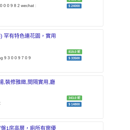
0 0 9 8 2 wechat :
$
24000
17樓) 罕有特色連花園，實用
819.0
呎
 3 0 0 9 7 0 9
$
33500
層開揚,裝修雅緻,間隔實用,廳
343.0
呎
等
$
14800
推介實盤1房高層，廁所有窗優