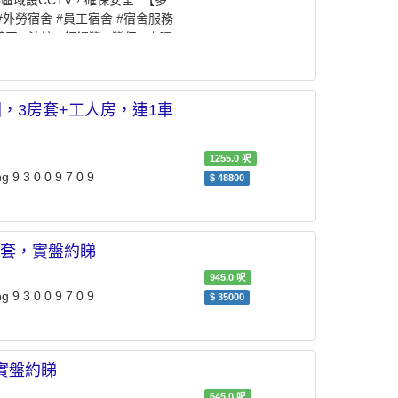
域設CCTV，確保安全 *【多
ted #外勞宿舍 #員工宿舍 #宿舍服務
藍田 #油塘 #銅鑼灣 #灣仔 #上環
園，3房套+工人房，連1車
1255.0
呎
 3 0 0 9 7 0 9
$
48800
景3房套，實盤約睇
945.0
呎
 3 0 0 9 7 0 9
$
35000
房～實盤約睇
645.0
呎