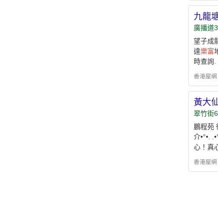
九龍塘
廣播道3
望子成龍
達
樂富
時查詢.
香港屋網 - h
黃大仙
翠竹街
鵬程苑 
介•°•
心！真
香港屋網 - h