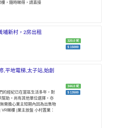
睇樓，隨時睇得，請直接
此1間黃埔新村，2房出租
320.0
呎
$
15000
全新裝修,平地電梯,太子站,始創
344.0
呎
們的經紀已在當區生活多年，對
$
13500
供幫助。尚有其他單位選擇，亦
客無需擔心業主短期內因為出售物
VR睇樓 |業主放盤 小村置業：