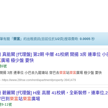
筆有關「
樂富
」的出租資訊(目前位於
1/2
頁)搜尋費時:
0.0005
秒
 真能閣 [代理盤] 第2期 中層 41校網 開揚 3房 連車位
富
廣場 極少盤 要快
道6號
 開揚 3房 連車位 小巴去九龍塘站 穿巴去
樂富
站
樂富
廣場 極少盤 要快
ttps://www.28hse.com/rent/apartment/property-3941479
 碧麗閣 [代理盤] H座 高層 41校網，全新裝修，連車位
穿巴到
樂富
站
樂富
廣場
9-11號