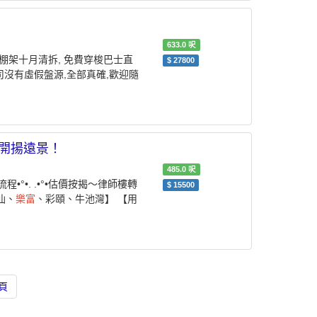
633.0
呎
 棚架十月清拆, 免費穿梭巴士直
$
27800
司沒有虛假盤源,全部真確,歡迎隨
高層開揚遠景！
485.0
呎
°•. .•°•估價按揭～律師樓轉
$
15500
仙、
樂富
、彩頤、牛池灣】 【用
頁