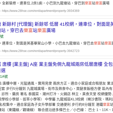
網，全新裝修，連車位,2房1廁，小巴到九龍塘站，穿巴到
樂富
站
樂富
廣場
ttps://www.28hse.com/rent/apartment/property-3934369
 新餘村 [代理盤] 新餘邨 低層 41校網，連車位，對
塘站，穿巴去
樂富
站
樂富
廣場
1號
網，連車位，對面是英基畢架山小學，小巴去九龍塘站，穿巴去
樂富
站
樂富
ttps://www.28hse.com/rent/apartment/property-3942723
 唐樓 [業主盤] A座 業主盤免佣九龍城兩房低層唐樓 全
首選
1A號
點 唐樓中層，光猛通風，實用見使 兩房方正，適合小家庭或合租朋友 業主
配套 步行5分鐘到 九龍城廣場、街市及熟食中心，買餸食飯極方便 區內有
、診所、藥房 著名 泰國菜、潮州打冷、火鍋店 林立，美食天堂 校網優勢 
院學校小學部、拔萃小學等） 中學屬 九龍城區KL3校網（喇沙書院、瑪
 名校集中，適合家庭為子女升學部署 交通便利 步行約8分鐘至 港鐵
樂富
站（東鐵線／觀塘線） 聯合道沿途多條巴士／小巴線： 巴士 1、11K、1