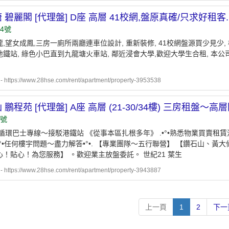
 碧麗閣 [代理盤] D座 高層 41校網,盤原真確/只求好租客.
4號
,望女成鳳,三房一廁所兩廳連車位設計, 重新裝修, 41校網盤源買少見少,
地鐵站, 綠色小巴直到九龍塘火車站, 鄰近浸會大學,歡迎大學生合租, 本公
ttps://www.28hse.com/rent/apartment/property-3953538
 鵬程苑 [代理盤] A座 高層 (21-30/34樓) 三房租盤～
6號
循環巴士專線～接駁港鐵站 《從事本區扎根多年》 .•°•熟悉物業買賣租賃流程•
. .•°•任何樓宇問題～盡力解答•°•. 【專業團隊～五行聯營】 【鑽石山、黃大
心！貼心！為您服務】 。歡迎業主放盤委託。 世紀21 葉生
ttps://www.28hse.com/rent/apartment/property-3943887
上一頁
1
2
下一