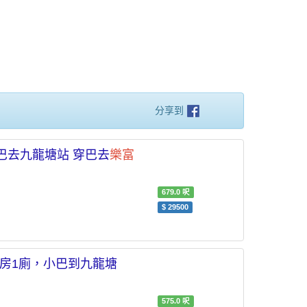
分享到
 小巴去九龍塘站 穿巴去
樂富
679.0
呎
$
29500
,2房1廁，小巴到九龍塘
575.0
呎