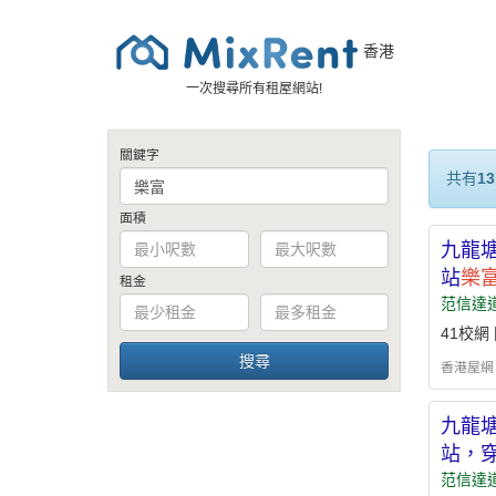
香港
一次搜尋所有租屋網站!
關鍵字
共有
13
面積
九龍塘
站
樂
租金
范信達
41校網
香港屋網 - h
九龍塘
站，
范信達道