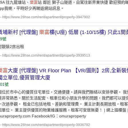
29A 往九龍塘站、
樂富
站 鄰近 獅子山隧道，自駕往新界東快捷 歡迎預約
sApp我喇，平時好少再睇返網站訊息。
ttps://www.28hse.com/rent/apartment/property-3947902
黃埔新村 [代理盤]
樂富
樓(U座) 低層 (1-10/15樓) 只
9號
村靚裝2房出租
ttps://www.28hse.com/rent/apartment/property-3939513
樂富
大廈 [代理盤] VR Floor Plan 【VR/圖則】2房,
獨立單位,優質管理大廈
01號
個位於市中心的優質住宅單位，交通便捷。請與我們聯絡以安排參觀。 我
境非常熟悉。關於生活配套、租車位和小朋友升學的問題，我們都可以提
一次過參觀。 租金已包括地租、差餉和管理費。 業主計劃長期放租，租
單位。 業主提供優質的物業維護服務，租客可安居無憂！ | 網上搵樓盤 | 
uraproperty.com Facebook/IG：omuraproperty
ttps://www.28hse.com/rent/apartment/property-3936792