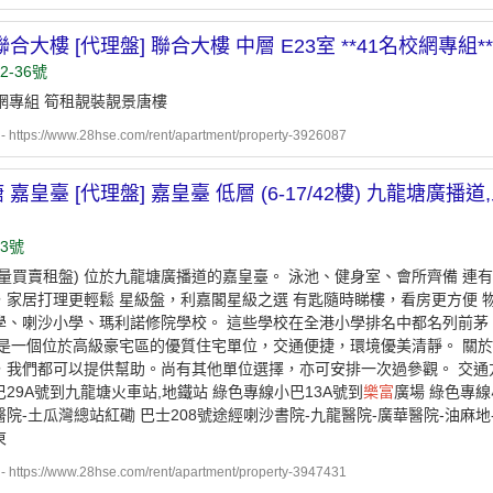
聯合大樓 [代理盤] 聯合大樓 中層 E23室 **41名校網專
2-36號
校網專組 筍租靚裝靚景唐樓
ttps://www.28hse.com/rent/apartment/property-3926087
 嘉皇臺 [代理盤] 嘉皇臺 低層 (6-17/42樓) 九龍塘廣播道
3號
大量買賣租盤) 位於九龍塘廣播道的嘉皇臺。 泳池、健身室、會所齊備 連有
家居打理更輕鬆 星級盤，利嘉閣星級之選 有匙隨時睇樓，看房更方便 物業
學、喇沙小學、瑪利諾修院學校。 這些學校在全港小學排名中都名列前茅
這是一個位於高級豪宅區的優質住宅單位，交通便捷，環境優美清靜。 關
，我們都可以提供幫助。尚有其他單位選擇，亦可安排一次過參觀。 交通
29A號到九龍塘火車站,地鐵站 綠色專線小巴13A號到
樂富
廣場 綠色專線
院-土瓜灣總站紅磡 巴士208號途經喇沙書院-九龍醫院-廣華醫院-油麻地
東
ttps://www.28hse.com/rent/apartment/property-3947431