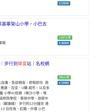
$
23000
面是英基畢架山小學，小巴去
1197.0
呎
廣場
$
45000
包｜步行到
樂富
站｜名校網
330.0
呎
自讓，免卻佣金，即租即住 ️ 周
$
10080
 惠康、百佳、U購 超市，以及多
屬 小學41校網（喇沙小學、瑪
利諾修院學校、華英中學、迦密中
站（觀塘線） 步行約12分鐘至 港
13 往旺角、紅磡、中環 小巴