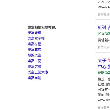
25M、
What
香港屋網 - h
紅磡 
樂富相關租屋搜尋:
樂富唐樓
民泰街3
樂富寫字樓
黃埔新
樂富村屋
香港屋網 - h
樂富套房
鄰近樂富
太子
樂富工廈
中心,
樂富店舖
樂富工業大廈
花園街2
樂富商舖
這是一
社區環
可安排
業而收回
www.om
香港屋網 - h