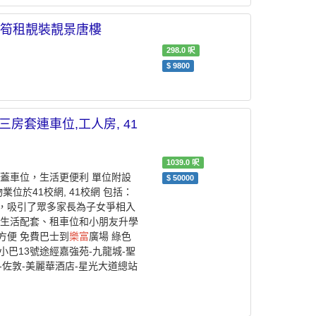
組**筍租靚裝靚景唐樓
298.0
呎
$
9800
,三房套連車位,工人房, 41
1039.0
呎
蓋車位，生活更便利 ️單位附設
$
50000
位於41校網, 41校網 包括：
，吸引了眾多家長為子女爭相入
於生活配套、租車位和小朋友升學
方便 免費巴士到
樂富
廣場 綠色
小巴13號途經嘉強苑-九龍城-聖
-佐敦-美麗華酒店-星光大道總站