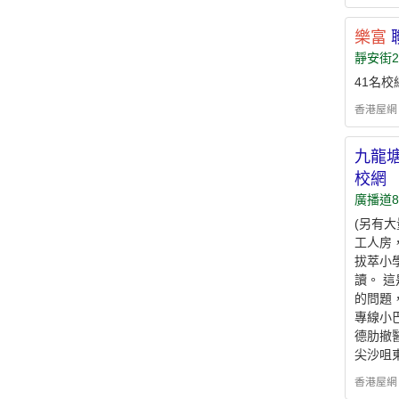
樂富
靜安街2
41名
香港屋網 - h
九龍塘
校網
廣播道8
(另有
工人房，
拔萃小
讀。 
的問題
專線小巴
德肋撤醫
尖沙咀
香港屋網 - h