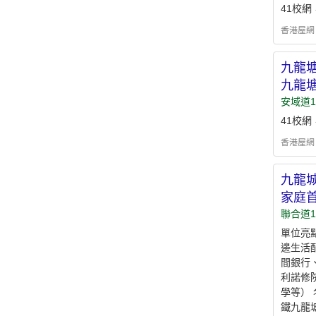
41校
香港屋網 - h
九龍塘
九龍
安域道
41校
香港屋網 - h
九龍城
家庭
聯合道1
單位亮
邊生活
間銀行
利諾修
學等）
鐵九龍塘