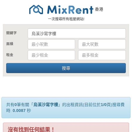
香港
一次搜尋所有租屋網站!
關鍵字
面積
租金
共有
0
筆有關「
烏溪沙寫字樓
」的出租資訊(目前位於
1/0
頁)搜尋費
時:
0.0087
秒
沒有找到任何結果！