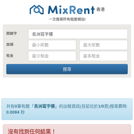
香港
一次搜尋所有租屋網站!
關鍵字
面積
租金
共有
0
筆有關「
長洲寫字樓
」的出租資訊(目前位於
1/0
頁)搜尋費時:
0.0084
秒
沒有找到任何結果！