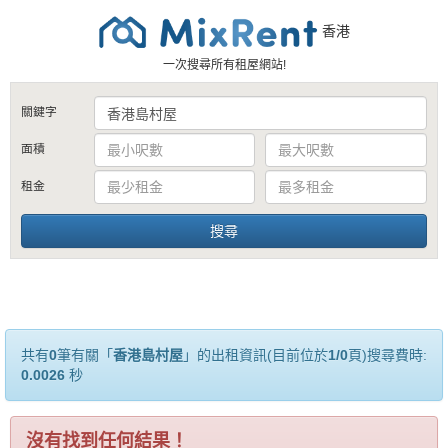
香港
一次搜尋所有租屋網站!
關鍵字
面積
租金
共有
0
筆有關「
香港島村屋
」的出租資訊(目前位於
1/0
頁)搜尋費時:
0.0026
秒
沒有找到任何結果！