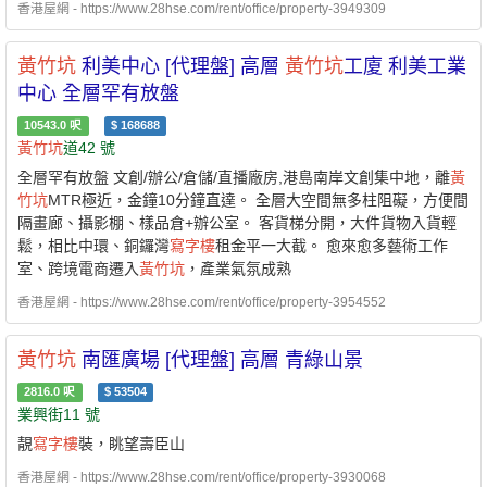
香港屋網 - https://www.28hse.com/rent/office/property-3949309
黃竹坑
利美中心 [代理盤] 高層
黃竹坑
工廈 利美工業
中心 全層罕有放盤
10543.0
呎
$
168688
黃竹坑
道42 號
全層罕有放盤 文創/辦公/倉儲/直播廠房,港島南岸文創集中地，離
黃
竹坑
MTR極近，金鐘10分鐘直達。 全層大空間無多柱阻礙，方便間
隔畫廊、攝影棚、樣品倉+辦公室。 客貨梯分開，大件貨物入貨輕
鬆，相比中環、銅鑼灣
寫字樓
租金平一大截。 愈來愈多藝術工作
室、跨境電商遷入
黃竹坑
，產業氣氛成熟
香港屋網 - https://www.28hse.com/rent/office/property-3954552
黃竹坑
南匯廣場 [代理盤] 高層 青綠山景
2816.0
呎
$
53504
業興街11 號
靚
寫字樓
裝，眺望壽臣山
香港屋網 - https://www.28hse.com/rent/office/property-3930068