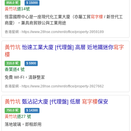
858.0
呎
$
15000
黃竹坑
道14號
恆雲國際中心是一座現代化工業大廈（亦屬工貿
寫字樓
/ 新世代工
商廈），兼具商貿辦公與工業用途
香港屋網 - https://www.28hse.com/rent/office/property-3959189
黃竹坑
怡達工業大廈 [代理盤] 高層 近地鐵迷你
寫字
樓
310.0
呎
$
5900
香葉道4 號
免費 WI-FI，清靜整潔
香港屋網 - https://www.28hse.com/rent/office/property-3927662
黃竹坑
甄沾記大廈 [代理盤] 低層
寫字樓
保安
750.0
呎
$
14300
黃竹坑
道27 號
落地玻璃，即租即用