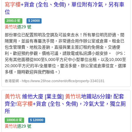
寫字樓
+貨倉 (全包、免佣)，單位附有冷氣，另有車
位
2000.0
呎
$
24000
黃竹坑
道29 號
部份單位已配置照明及空調及可設來去水！所有單位明亮舒適、間
隔實用，並設有專屬洗手間，非常適合用作辦公室或倉庫。租金已
包含管理費、地稅及差餉，直接與業主簽訂租約免佣金，交通便
利。歡迎預約參觀，價格可議，請致電或私訊譚小姐安排。 （PS：
另有其他面積從800至5,000平方尺中小型單位出租，以及10,000至
20,000平方尺的半/全層單位，靈活多變，辦公室或倉庫佳宜，選擇
多樣，隨時歡迎與我們聯絡。）
香港屋網 - https://www.28hse.com/rent/office/property-3340181
黃竹坑
維他大廈 [業主盤]
黃竹坑
地鐵站5分鐘! 配套
齊全!
寫字樓
+貨倉 (全包、免佣)，冷氣大堂，獨立厠
所
10000.0
呎
$
120000
黃竹坑
道29 號