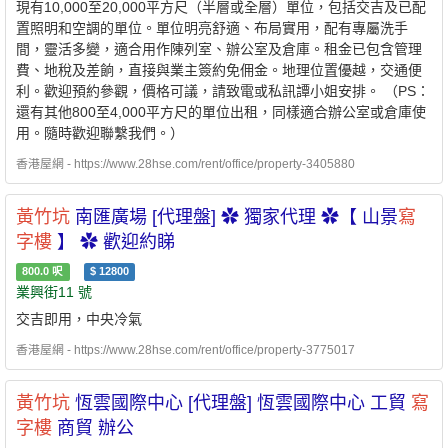
現有10,000至20,000平方尺（半層或全層）單位，包括交吉及已配
置照明和空調的單位。單位明亮舒適、布局實用，配有專屬洗手
間，靈活多變，適合用作陳列室、辦公室及倉庫。租金已包含管理
費、地稅及差餉，直接與業主簽約免佣金。地理位置優越，交通便
利。歡迎預約參觀，價格可議，請致電或私訊譚小姐安排。 （PS：
還有其他800至4,000平方尺的單位出租，同樣適合辦公室或倉庫使
用。隨時歡迎聯繫我們。）
香港屋網 - https://www.28hse.com/rent/office/property-3405880
黃竹坑
南匯廣場 [代理盤] ✿ 獨家代理 ✿【 山景
寫
字樓
】 ✿ 歡迎約睇
800.0
呎
$
12800
業興街11 號
交吉即用，中央冷氣
香港屋網 - https://www.28hse.com/rent/office/property-3775017
黃竹坑
恆雲國際中心 [代理盤] 恆雲國際中心 工貿
寫
字樓
商貿 辦公