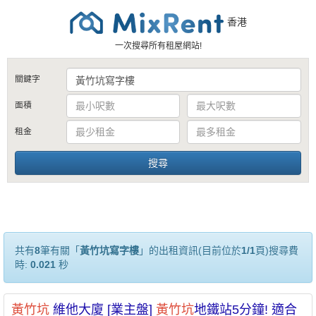
香港
一次搜尋所有租屋網站!
關鍵字
面積
租金
共有
8
筆有關「
黃竹坑寫字樓
」的出租資訊(目前位於
1/1
頁)搜尋費
時:
0.021
秒
黃竹坑
維他大廈 [業主盤]
黃竹坑
地鐵站5分鐘! 適合